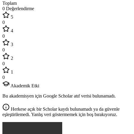
Toplam
0 Değerlendirme
5
0
4
0
3
0
2
0
1
0
Akademik Etki
Bu akademisyen için Google Scholar atıf verisi bulunamadı.
Herkese açık bir Scholar kaydı bulunamadı ya da güvenle
eşleştirilemedi. Yanlış veri göstermemek için boş bırakıyoruz.