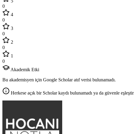
5
0
4
0
3
0
2
0
1
0
Akademik Etki
Bu akademisyen için Google Scholar atıf verisi bulunamadı.
Herkese açık bir Scholar kaydı bulunamadı ya da güvenle eşleştir