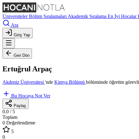
Üniversiteler
Bölüm Sıralamaları
Akademik Sıralama
En İyi Hocalar
Ara
Giriş Yap
Geri Dön
Ertuğrul Arpaç
Akdeniz Üniversitesi
'nde
Kimya Bölümü
bölümünde öğretim görevli
Bu Hocaya Not Ver
Paylaş
0.0
/ 5
Toplam
0 Değerlendirme
5
0