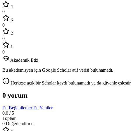
4
0
3
0
2
0
1
0
Akademik Etki
Bu akademisyen için Google Scholar atıf verisi bulunamadı.
Herkese açık bir Scholar kaydı bulunamadı ya da güvenle eşleştir
0 yorum
En Beğenilenler
En Yeniler
0.0
/ 5
Toplam
0 Değerlendirme