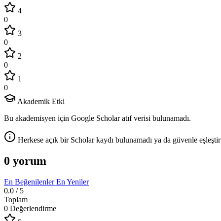
4
0
3
0
2
0
1
0
Akademik Etki
Bu akademisyen için Google Scholar atıf verisi bulunamadı.
Herkese açık bir Scholar kaydı bulunamadı ya da güvenle eşleştir
0 yorum
En Beğenilenler
En Yeniler
0.0
/ 5
Toplam
0 Değerlendirme