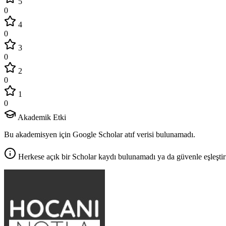
5
0
4
0
3
0
2
0
1
0
Akademik Etki
Bu akademisyen için Google Scholar atıf verisi bulunamadı.
Herkese açık bir Scholar kaydı bulunamadı ya da güvenle eşleştir