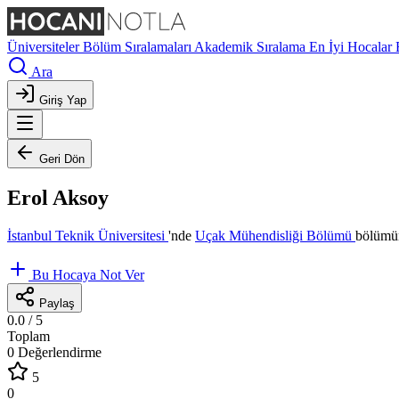
Üniversiteler
Bölüm Sıralamaları
Akademik Sıralama
En İyi Hocalar
Ara
Giriş Yap
Geri Dön
Erol Aksoy
İstanbul Teknik Üniversitesi
'nde
Uçak Mühendisliği Bölümü
bölümün
Bu Hocaya Not Ver
Paylaş
0.0
/ 5
Toplam
0 Değerlendirme
5
0