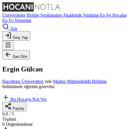
Üniversiteler
Bölüm Sıralamaları
Akademik Sıralama
En İyi Hocalar
En İyi Yorumlar
Ara
Giriş Yap
Geri Dön
Ergin Gülcan
Hacettepe Üniversitesi
'nde
Maden Mühendisliği Bölümü
bölümünde öğretim görevlisi
Bu Hocaya Not Ver
Paylaş
0.0
/ 5
Toplam
0 Değerlendirme