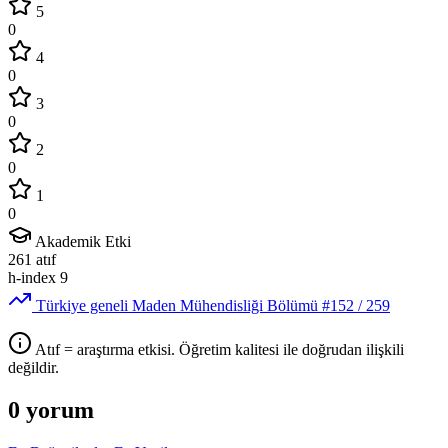
5
0
4
0
3
0
2
0
1
0
Akademik Etki
261
atıf
h-index
9
Türkiye geneli Maden Mühendisliği Bölümü
#152
/ 259
Atıf = araştırma etkisi. Öğretim kalitesi ile doğrudan ilişkili
değildir.
0 yorum