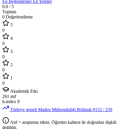
En Beğenilenler
En Yeniler
0.0
/ 5
Toplam
0 Değerlendirme
5
0
4
0
3
0
2
0
1
0
Akademik Etki
261
atıf
h-index
9
Türkiye geneli Maden Mühendisliği Bölümü
#152
/ 259
Atıf = araştırma etkisi. Öğretim kalitesi ile doğrudan ilişkili
değildir.