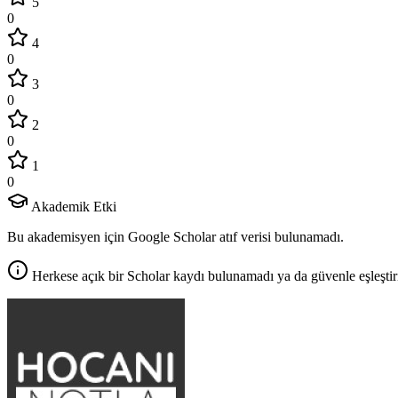
5
0
4
0
3
0
2
0
1
0
Akademik Etki
Bu akademisyen için Google Scholar atıf verisi bulunamadı.
Herkese açık bir Scholar kaydı bulunamadı ya da güvenle eşleştir