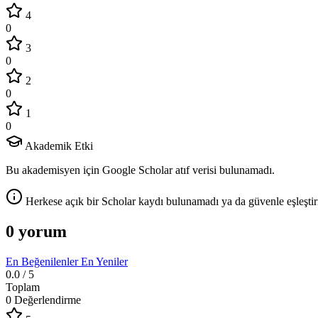
4
0
3
0
2
0
1
0
Akademik Etki
Bu akademisyen için Google Scholar atıf verisi bulunamadı.
Herkese açık bir Scholar kaydı bulunamadı ya da güvenle eşleştir
0 yorum
En Beğenilenler
En Yeniler
0.0
/ 5
Toplam
0 Değerlendirme