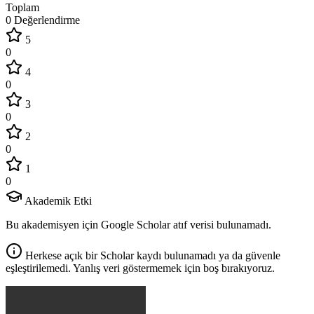
Toplam
0 Değerlendirme
5
0
4
0
3
0
2
0
1
0
Akademik Etki
Bu akademisyen için Google Scholar atıf verisi bulunamadı.
Herkese açık bir Scholar kaydı bulunamadı ya da güvenle
eşleştirilemedi. Yanlış veri göstermemek için boş bırakıyoruz.