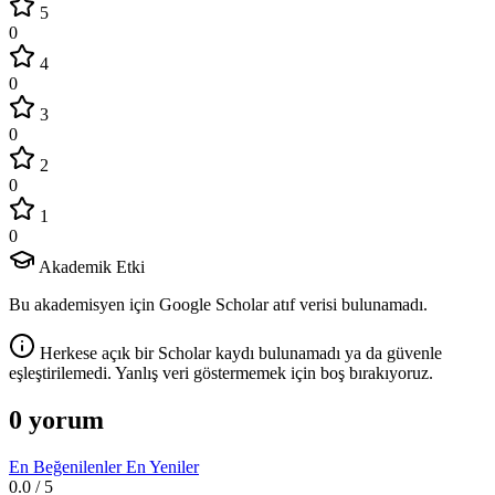
5
0
4
0
3
0
2
0
1
0
Akademik Etki
Bu akademisyen için Google Scholar atıf verisi bulunamadı.
Herkese açık bir Scholar kaydı bulunamadı ya da güvenle
eşleştirilemedi. Yanlış veri göstermemek için boş bırakıyoruz.
0 yorum
En Beğenilenler
En Yeniler
0.0
/ 5