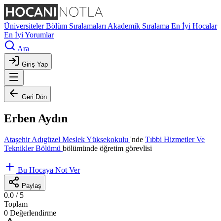
Üniversiteler
Bölüm Sıralamaları
Akademik Sıralama
En İyi Hocalar
En İyi Yorumlar
Ara
Giriş Yap
Geri Dön
Erben Aydın
Ataşehir Adıgüzel Meslek Yüksekokulu
'nde
Tıbbi Hizmetler Ve
Teknikler Bölümü
bölümünde öğretim görevlisi
Bu Hocaya Not Ver
Paylaş
0.0
/ 5
Toplam
0 Değerlendirme