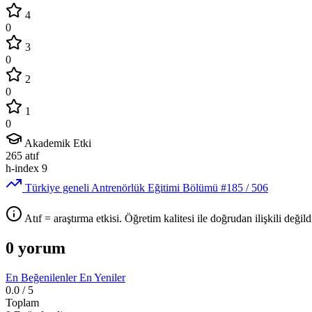
4
0
3
0
2
0
1
0
Akademik Etki
265
atıf
h-index
9
Türkiye geneli Antrenörlük Eğitimi Bölümü
#185
/ 506
Atıf = araştırma etkisi. Öğretim kalitesi ile doğrudan ilişkili değildi
0 yorum
En Beğenilenler
En Yeniler
0.0
/ 5
Toplam