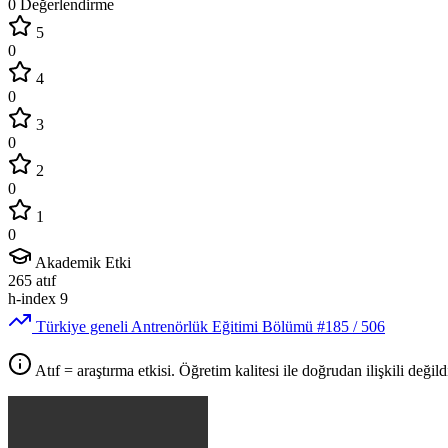
0 Değerlendirme
5
0
4
0
3
0
2
0
1
0
Akademik Etki
265
atıf
h-index
9
Türkiye geneli Antrenörlük Eğitimi Bölümü
#185
/ 506
Atıf = araştırma etkisi. Öğretim kalitesi ile doğrudan ilişkili değildi