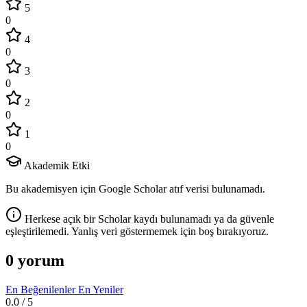
5
0
4
0
3
0
2
0
1
0
Akademik Etki
Bu akademisyen için Google Scholar atıf verisi bulunamadı.
Herkese açık bir Scholar kaydı bulunamadı ya da güvenle
eşleştirilemedi. Yanlış veri göstermemek için boş bırakıyoruz.
0 yorum
En Beğenilenler
En Yeniler
0.0
/ 5