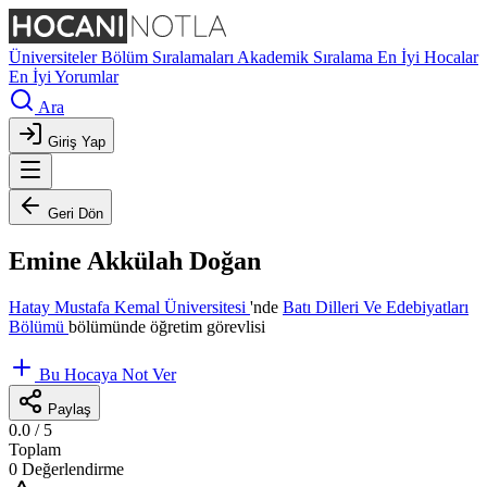
Üniversiteler
Bölüm Sıralamaları
Akademik Sıralama
En İyi Hocalar
En İyi Yorumlar
Ara
Giriş Yap
Geri Dön
Emine Akkülah Doğan
Hatay Mustafa Kemal Üniversitesi
'nde
Batı Dilleri Ve Edebiyatları
Bölümü
bölümünde öğretim görevlisi
Bu Hocaya Not Ver
Paylaş
0.0
/ 5
Toplam
0 Değerlendirme