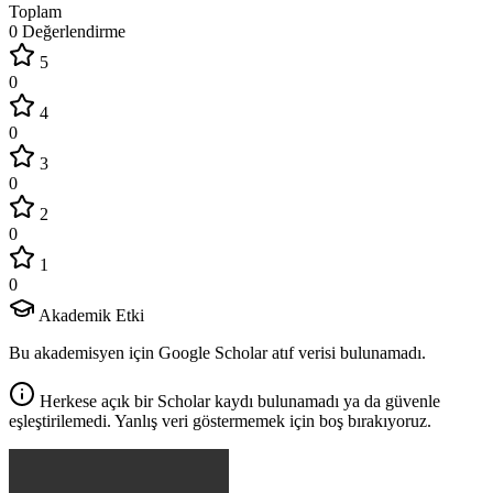
Toplam
0 Değerlendirme
5
0
4
0
3
0
2
0
1
0
Akademik Etki
Bu akademisyen için Google Scholar atıf verisi bulunamadı.
Herkese açık bir Scholar kaydı bulunamadı ya da güvenle
eşleştirilemedi. Yanlış veri göstermemek için boş bırakıyoruz.