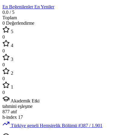
En Beğenilenler
En Yeniler
0.0
/ 5
Toplam
0 Değerlendirme
5
0
4
0
3
0
2
0
1
0
Akademik Etki
tahmini eşleşme
877
atıf
h-index
17
Türkiye geneli Hemşirelik Bölümü
#387
/ 1.901