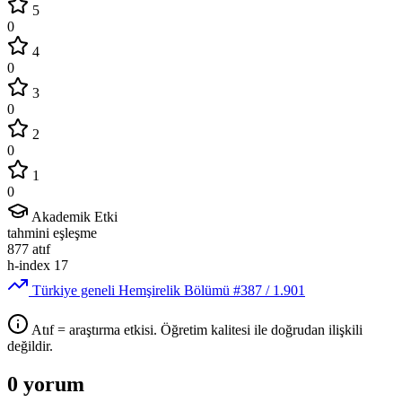
5
0
4
0
3
0
2
0
1
0
Akademik Etki
tahmini eşleşme
877
atıf
h-index
17
Türkiye geneli Hemşirelik Bölümü
#387
/ 1.901
Atıf = araştırma etkisi. Öğretim kalitesi ile doğrudan ilişkili
değildir.
0 yorum