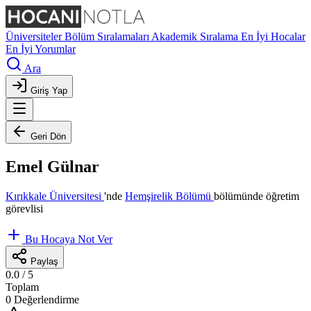
Üniversiteler
Bölüm Sıralamaları
Akademik Sıralama
En İyi Hocalar
En İyi Yorumlar
Ara
Giriş Yap
Geri Dön
Emel Gülnar
Kırıkkale Üniversitesi
'nde
Hemşirelik Bölümü
bölümünde öğretim
görevlisi
Bu Hocaya Not Ver
Paylaş
0.0
/ 5
Toplam
0 Değerlendirme