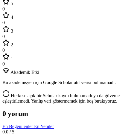
5
0
4
0
3
0
2
0
1
0
Akademik Etki
Bu akademisyen için Google Scholar atıf verisi bulunamadı.
Herkese açık bir Scholar kaydı bulunamadı ya da güvenle
eşleştirilemedi. Yanlış veri göstermemek için boş bırakıyoruz.
0 yorum
En Beğenilenler
En Yeniler
0.0
/ 5