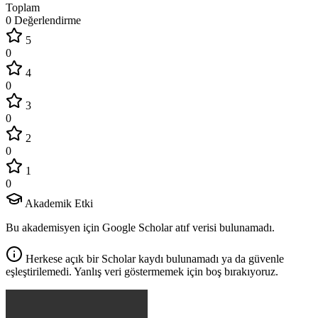
Toplam
0 Değerlendirme
5
0
4
0
3
0
2
0
1
0
Akademik Etki
Bu akademisyen için Google Scholar atıf verisi bulunamadı.
Herkese açık bir Scholar kaydı bulunamadı ya da güvenle
eşleştirilemedi. Yanlış veri göstermemek için boş bırakıyoruz.