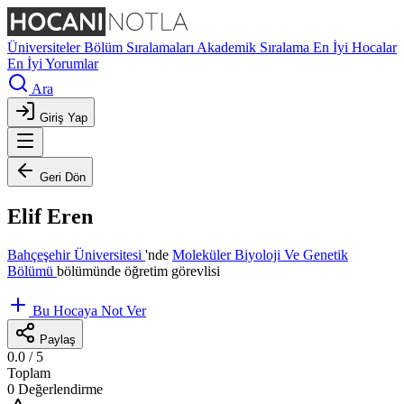
Üniversiteler
Bölüm Sıralamaları
Akademik Sıralama
En İyi Hocalar
En İyi Yorumlar
Ara
Giriş Yap
Geri Dön
Elif Eren
Bahçeşehir Üniversitesi
'nde
Moleküler Biyoloji Ve Genetik
Bölümü
bölümünde öğretim görevlisi
Bu Hocaya Not Ver
Paylaş
0.0
/ 5
Toplam
0 Değerlendirme