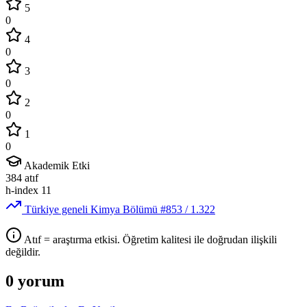
5
0
4
0
3
0
2
0
1
0
Akademik Etki
384
atıf
h-index
11
Türkiye geneli Kimya Bölümü
#853
/ 1.322
Atıf = araştırma etkisi. Öğretim kalitesi ile doğrudan ilişkili
değildir.
0 yorum