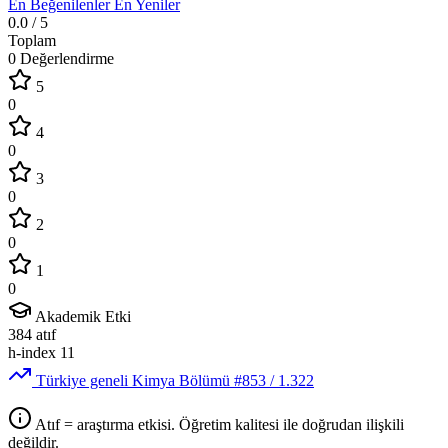
En Beğenilenler
En Yeniler
0.0
/ 5
Toplam
0 Değerlendirme
5
0
4
0
3
0
2
0
1
0
Akademik Etki
384
atıf
h-index
11
Türkiye geneli Kimya Bölümü
#853
/ 1.322
Atıf = araştırma etkisi. Öğretim kalitesi ile doğrudan ilişkili
değildir.