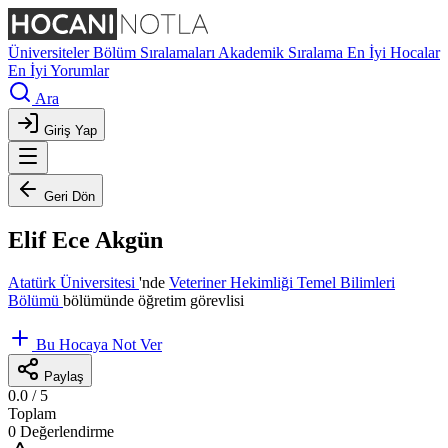
Üniversiteler
Bölüm Sıralamaları
Akademik Sıralama
En İyi Hocalar
En İyi Yorumlar
Ara
Giriş Yap
Geri Dön
Elif Ece Akgün
Atatürk Üniversitesi
'nde
Veteriner Hekimliği Temel Bilimleri
Bölümü
bölümünde öğretim görevlisi
Bu Hocaya Not Ver
Paylaş
0.0
/ 5
Toplam
0 Değerlendirme