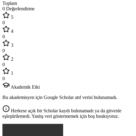
Toplam
0 Değerlendirme
5
0
4
0
3
0
2
0
1
0
Akademik Etki
Bu akademisyen için Google Scholar atıf verisi bulunamadı.
Herkese açık bir Scholar kaydı bulunamadı ya da güvenle
eşleştirilemedi. Yanlış veri göstermemek için boş bırakıyoruz.