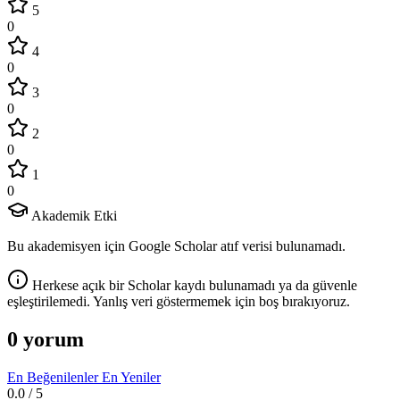
5
0
4
0
3
0
2
0
1
0
Akademik Etki
Bu akademisyen için Google Scholar atıf verisi bulunamadı.
Herkese açık bir Scholar kaydı bulunamadı ya da güvenle
eşleştirilemedi. Yanlış veri göstermemek için boş bırakıyoruz.
0 yorum
En Beğenilenler
En Yeniler
0.0
/ 5