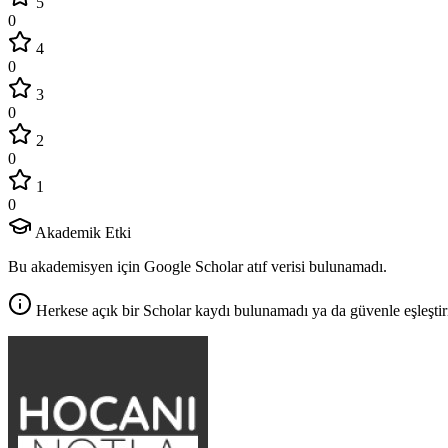
5
0
4
0
3
0
2
0
1
0
Akademik Etki
Bu akademisyen için Google Scholar atıf verisi bulunamadı.
Herkese açık bir Scholar kaydı bulunamadı ya da güvenle eşleştir