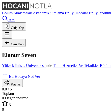
Bölüm Sıralamaları
Akademik Sıralama
En İyi Hocalar
En İyi Yoruml
Ara
Giriş Yap
Geri Dön
Elanur Seven
Yüksek İhtisas Üniversitesi
'nde
Tıbbi Hizmetler Ve Teknikler Bölü
Bu Hocaya Not Ver
Paylaş
0.0
/ 5
Toplam
0 Değerlendirme
5
0