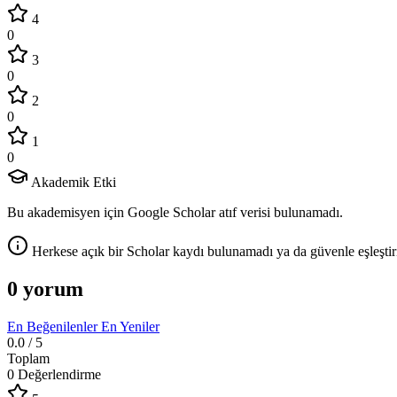
4
0
3
0
2
0
1
0
Akademik Etki
Bu akademisyen için Google Scholar atıf verisi bulunamadı.
Herkese açık bir Scholar kaydı bulunamadı ya da güvenle eşleştir
0 yorum
En Beğenilenler
En Yeniler
0.0
/ 5
Toplam
0 Değerlendirme