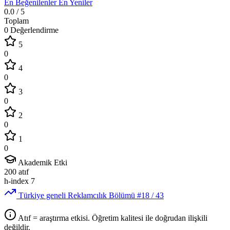
En Beğenilenler
En Yeniler
0.0
/ 5
Toplam
0 Değerlendirme
5
0
4
0
3
0
2
0
1
0
Akademik Etki
200
atıf
h-index
7
Türkiye geneli Reklamcılık Bölümü
#18
/ 43
Atıf = araştırma etkisi. Öğretim kalitesi ile doğrudan ilişkili
değildir.