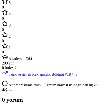
5
0
4
0
3
0
2
0
1
0
Akademik Etki
200
atıf
h-index
7
Türkiye geneli Reklamcılık Bölümü
#18
/ 43
Atıf = araştırma etkisi. Öğretim kalitesi ile doğrudan ilişkili
değildir.
0 yorum