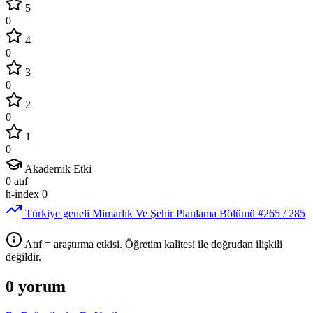
5
0
4
0
3
0
2
0
1
0
Akademik Etki
0
atıf
h-index
0
Türkiye geneli Mimarlık Ve Şehir Planlama Bölümü
#265
/ 285
Atıf = araştırma etkisi. Öğretim kalitesi ile doğrudan ilişkili
değildir.
0 yorum