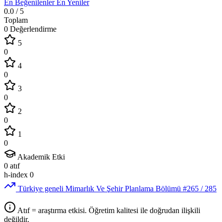
En Beğenilenler
En Yeniler
0.0
/ 5
Toplam
0 Değerlendirme
5
0
4
0
3
0
2
0
1
0
Akademik Etki
0
atıf
h-index
0
Türkiye geneli Mimarlık Ve Şehir Planlama Bölümü
#265
/ 285
Atıf = araştırma etkisi. Öğretim kalitesi ile doğrudan ilişkili
değildir.