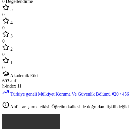
0 Değerlendirme
5
0
4
0
3
0
2
0
1
0
Akademik Etki
693
atıf
h-index
11
Türkiye geneli Mülkiyet Koruma Ve Güvenlik Bölümü
#20
/ 456
Atıf = araştırma etkisi. Öğretim kalitesi ile doğrudan ilişkili değildi