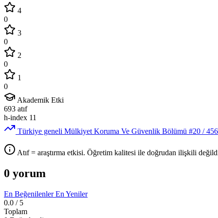
4
0
3
0
2
0
1
0
Akademik Etki
693
atıf
h-index
11
Türkiye geneli Mülkiyet Koruma Ve Güvenlik Bölümü
#20
/ 456
Atıf = araştırma etkisi. Öğretim kalitesi ile doğrudan ilişkili değildi
0 yorum
En Beğenilenler
En Yeniler
0.0
/ 5
Toplam