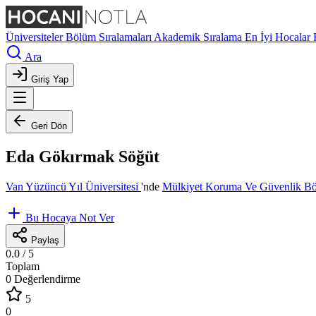
Üniversiteler
Bölüm Sıralamaları
Akademik Sıralama
En İyi Hocalar
Ara
Giriş Yap
Geri Dön
Eda Gökırmak Söğüt
Van Yüzüncü Yıl Üniversitesi
'nde
Mülkiyet Koruma Ve Güvenlik 
Bu Hocaya Not Ver
Paylaş
0.0
/ 5
Toplam
0 Değerlendirme
5
0