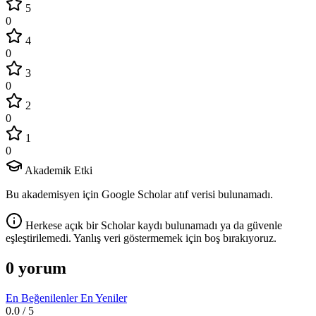
5
0
4
0
3
0
2
0
1
0
Akademik Etki
Bu akademisyen için Google Scholar atıf verisi bulunamadı.
Herkese açık bir Scholar kaydı bulunamadı ya da güvenle
eşleştirilemedi. Yanlış veri göstermemek için boş bırakıyoruz.
0 yorum
En Beğenilenler
En Yeniler
0.0
/ 5