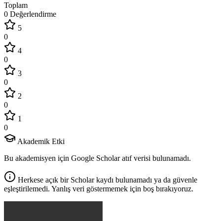
Toplam
0 Değerlendirme
5
0
4
0
3
0
2
0
1
0
Akademik Etki
Bu akademisyen için Google Scholar atıf verisi bulunamadı.
Herkese açık bir Scholar kaydı bulunamadı ya da güvenle
eşleştirilemedi. Yanlış veri göstermemek için boş bırakıyoruz.