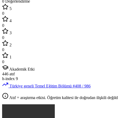
0 Değerlendirme
5
0
4
0
3
0
2
0
1
0
Akademik Etki
446
atıf
h-index
9
Türkiye geneli Temel Eğitim Bölümü
#408
/ 986
Atıf = araştırma etkisi. Öğretim kalitesi ile doğrudan ilişkili değildi