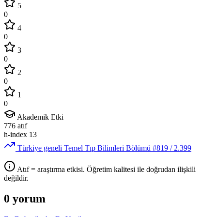
5
0
4
0
3
0
2
0
1
0
Akademik Etki
776
atıf
h-index
13
Türkiye geneli Temel Tıp Bilimleri Bölümü
#819
/ 2.399
Atıf = araştırma etkisi. Öğretim kalitesi ile doğrudan ilişkili
değildir.
0 yorum