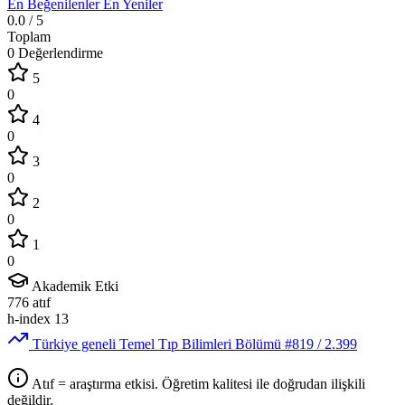
En Beğenilenler
En Yeniler
0.0
/ 5
Toplam
0 Değerlendirme
5
0
4
0
3
0
2
0
1
0
Akademik Etki
776
atıf
h-index
13
Türkiye geneli Temel Tıp Bilimleri Bölümü
#819
/ 2.399
Atıf = araştırma etkisi. Öğretim kalitesi ile doğrudan ilişkili
değildir.