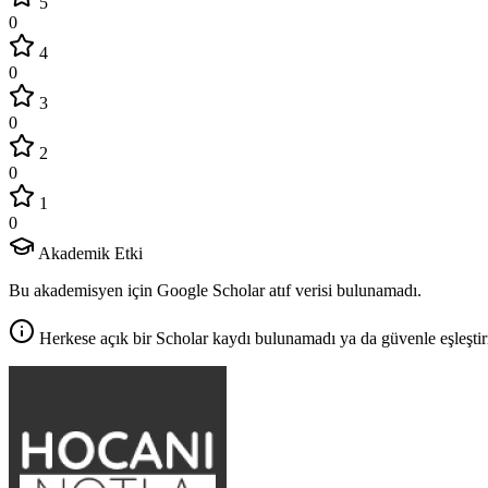
5
0
4
0
3
0
2
0
1
0
Akademik Etki
Bu akademisyen için Google Scholar atıf verisi bulunamadı.
Herkese açık bir Scholar kaydı bulunamadı ya da güvenle eşleştir