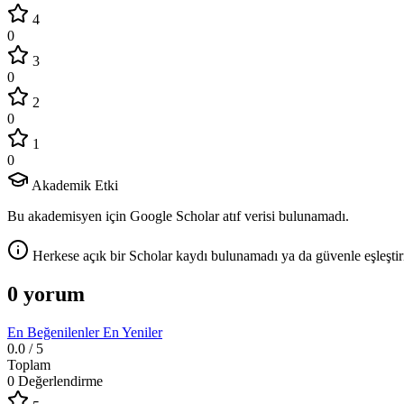
4
0
3
0
2
0
1
0
Akademik Etki
Bu akademisyen için Google Scholar atıf verisi bulunamadı.
Herkese açık bir Scholar kaydı bulunamadı ya da güvenle eşleştir
0 yorum
En Beğenilenler
En Yeniler
0.0
/ 5
Toplam
0 Değerlendirme