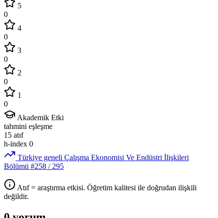
5
0
4
0
3
0
2
0
1
0
Akademik Etki
tahmini eşleşme
15
atıf
h-index
0
Türkiye geneli Çalışma Ekonomisi Ve Endüstri İlişkileri
Bölümü
#258
/ 295
Atıf = araştırma etkisi. Öğretim kalitesi ile doğrudan ilişkili
değildir.
0 yorum