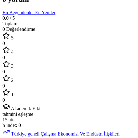
En Beğenilenler
En Yeniler
0.0
/ 5
Toplam
0 Değerlendirme
5
0
4
0
3
0
2
0
1
0
Akademik Etki
tahmini eşleşme
15
atıf
h-index
0
Türkiye geneli Çalışma Ekonomisi Ve Endüstri İlişkileri