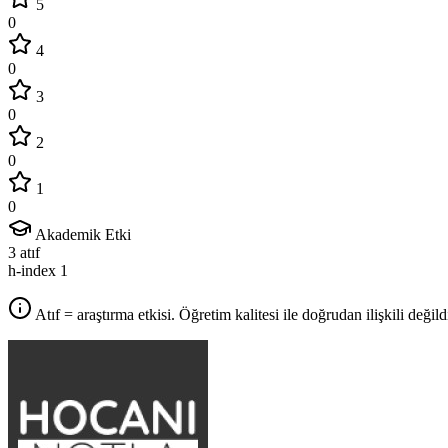
5
0
4
0
3
0
2
0
1
0
Akademik Etki
3
atıf
h-index
1
Atıf = araştırma etkisi. Öğretim kalitesi ile doğrudan ilişkili değildi