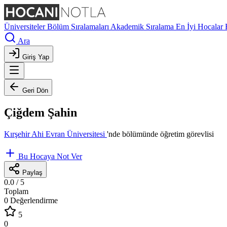
Üniversiteler
Bölüm Sıralamaları
Akademik Sıralama
En İyi Hocalar
Ara
Giriş Yap
Geri Dön
Çiğdem Şahin
Kırşehir Ahi Evran Üniversitesi
'nde
bölümünde öğretim görevlisi
Bu Hocaya Not Ver
Paylaş
0.0
/ 5
Toplam
0 Değerlendirme
5
0