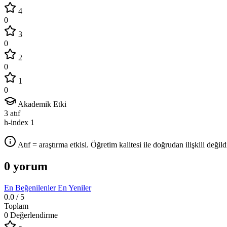
4
0
3
0
2
0
1
0
Akademik Etki
3
atıf
h-index
1
Atıf = araştırma etkisi. Öğretim kalitesi ile doğrudan ilişkili değildi
0 yorum
En Beğenilenler
En Yeniler
0.0
/ 5
Toplam
0 Değerlendirme