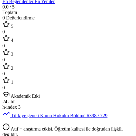
En Beğenilenler
En Yeniler
0.0
/ 5
Toplam
0 Değerlendirme
5
0
4
0
3
0
2
0
1
0
Akademik Etki
24
atıf
h-index
3
Türkiye geneli Kamu Hukuku Bölümü
#398
/ 729
Atıf = araştırma etkisi. Öğretim kalitesi ile doğrudan ilişkili
değildir.