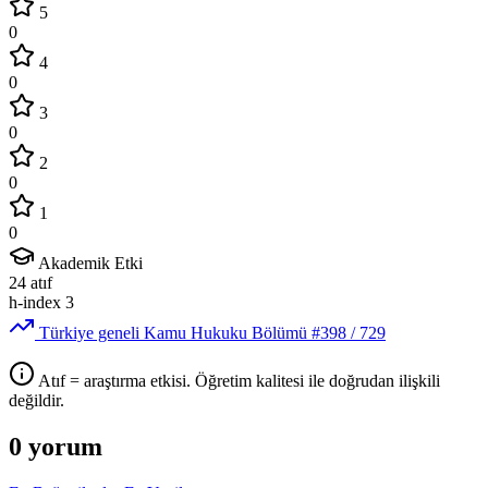
5
0
4
0
3
0
2
0
1
0
Akademik Etki
24
atıf
h-index
3
Türkiye geneli Kamu Hukuku Bölümü
#398
/ 729
Atıf = araştırma etkisi. Öğretim kalitesi ile doğrudan ilişkili
değildir.
0 yorum