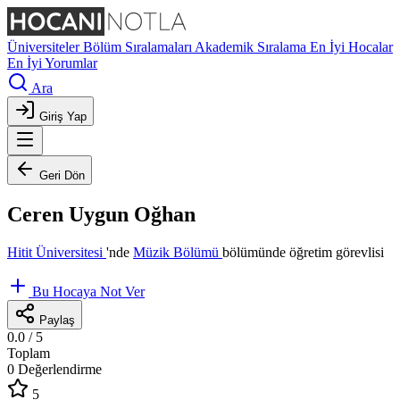
Üniversiteler
Bölüm Sıralamaları
Akademik Sıralama
En İyi Hocalar
En İyi Yorumlar
Ara
Giriş Yap
Geri Dön
Ceren Uygun Oğhan
Hitit Üniversitesi
'nde
Müzik Bölümü
bölümünde öğretim görevlisi
Bu Hocaya Not Ver
Paylaş
0.0
/ 5
Toplam
0 Değerlendirme
5