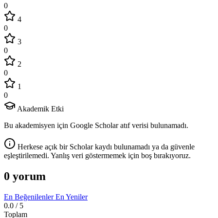
0
4
0
3
0
2
0
1
0
Akademik Etki
Bu akademisyen için Google Scholar atıf verisi bulunamadı.
Herkese açık bir Scholar kaydı bulunamadı ya da güvenle
eşleştirilemedi. Yanlış veri göstermemek için boş bırakıyoruz.
0 yorum
En Beğenilenler
En Yeniler
0.0
/ 5
Toplam