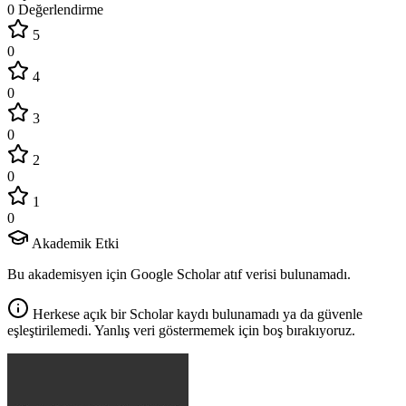
0 Değerlendirme
5
0
4
0
3
0
2
0
1
0
Akademik Etki
Bu akademisyen için Google Scholar atıf verisi bulunamadı.
Herkese açık bir Scholar kaydı bulunamadı ya da güvenle
eşleştirilemedi. Yanlış veri göstermemek için boş bırakıyoruz.