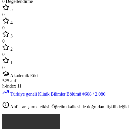
0 Değerlendirme
5
0
4
0
3
0
2
0
1
0
Akademik Etki
525
atıf
h-index
11
Türkiye geneli Klinik Bilimler Bölümü
#608
/ 2.080
Atıf = araştırma etkisi. Öğretim kalitesi ile doğrudan ilişkili değildi