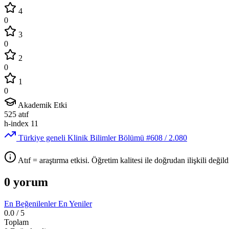
4
0
3
0
2
0
1
0
Akademik Etki
525
atıf
h-index
11
Türkiye geneli Klinik Bilimler Bölümü
#608
/ 2.080
Atıf = araştırma etkisi. Öğretim kalitesi ile doğrudan ilişkili değildi
0 yorum
En Beğenilenler
En Yeniler
0.0
/ 5
Toplam