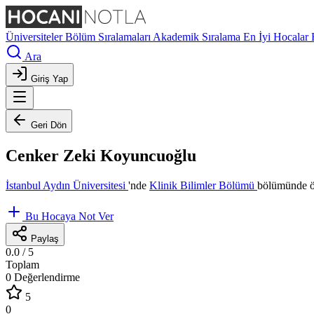
Üniversiteler
Bölüm Sıralamaları
Akademik Sıralama
En İyi Hocalar
Ara
Giriş Yap
Geri Dön
Cenker Zeki Koyuncuoğlu
İstanbul Aydın Üniversitesi
'nde
Klinik Bilimler Bölümü
bölümünde öğ
Bu Hocaya Not Ver
Paylaş
0.0
/ 5
Toplam
0 Değerlendirme
5
0