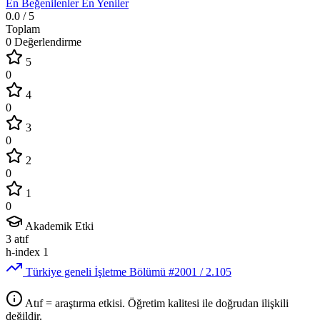
En Beğenilenler
En Yeniler
0.0
/ 5
Toplam
0 Değerlendirme
5
0
4
0
3
0
2
0
1
0
Akademik Etki
3
atıf
h-index
1
Türkiye geneli İşletme Bölümü
#2001
/ 2.105
Atıf = araştırma etkisi. Öğretim kalitesi ile doğrudan ilişkili
değildir.