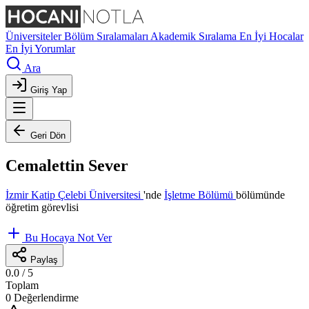
Üniversiteler
Bölüm Sıralamaları
Akademik Sıralama
En İyi Hocalar
En İyi Yorumlar
Ara
Giriş Yap
Geri Dön
Cemalettin Sever
İzmir Katip Çelebi Üniversitesi
'nde
İşletme Bölümü
bölümünde
öğretim görevlisi
Bu Hocaya Not Ver
Paylaş
0.0
/ 5
Toplam
0 Değerlendirme