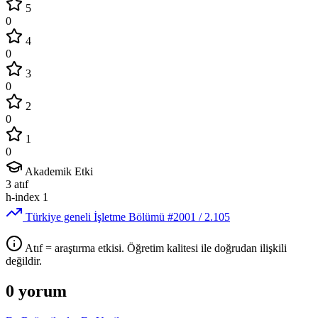
5
0
4
0
3
0
2
0
1
0
Akademik Etki
3
atıf
h-index
1
Türkiye geneli İşletme Bölümü
#2001
/ 2.105
Atıf = araştırma etkisi. Öğretim kalitesi ile doğrudan ilişkili
değildir.
0 yorum