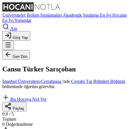
Üniversiteler
Bölüm Sıralamaları
Akademik Sıralama
En İyi Hocalar
En İyi Yorumlar
Ara
Giriş Yap
Geri Dön
Cansu Türker Sarıçoban
İstanbul Üniversitesi-Cerrahpaşa
'nde
Cerrahi Tıp Bilimleri Bölümü
bölümünde öğretim görevlisi
Bu Hocaya Not Ver
Paylaş
0.0
/ 5
Toplam
0 Değerlendirme