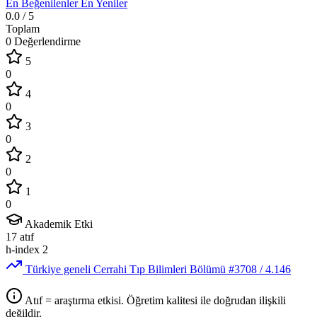
En Beğenilenler
En Yeniler
0.0
/ 5
Toplam
0 Değerlendirme
5
0
4
0
3
0
2
0
1
0
Akademik Etki
17
atıf
h-index
2
Türkiye geneli Cerrahi Tıp Bilimleri Bölümü
#3708
/ 4.146
Atıf = araştırma etkisi. Öğretim kalitesi ile doğrudan ilişkili
değildir.