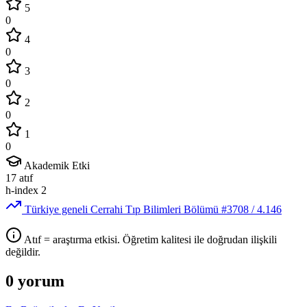
5
0
4
0
3
0
2
0
1
0
Akademik Etki
17
atıf
h-index
2
Türkiye geneli Cerrahi Tıp Bilimleri Bölümü
#3708
/ 4.146
Atıf = araştırma etkisi. Öğretim kalitesi ile doğrudan ilişkili
değildir.
0 yorum