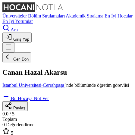
Üniversiteler
Bölüm Sıralamaları
Akademik Sıralama
En İyi Hocalar
En İyi Yorumlar
Ara
Giriş Yap
Geri Dön
Canan Hazal Akarsu
İstanbul Üniversitesi-Cerrahpaşa
'nde
bölümünde öğretim görevlisi
Bu Hocaya Not Ver
Paylaş
0.0
/ 5
Toplam
0 Değerlendirme
5