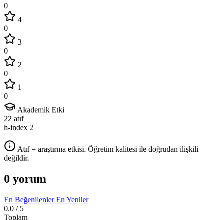
0
4
0
3
0
2
0
1
0
Akademik Etki
22
atıf
h-index
2
Atıf = araştırma etkisi. Öğretim kalitesi ile doğrudan ilişkili
değildir.
0 yorum
En Beğenilenler
En Yeniler
0.0
/ 5
Toplam