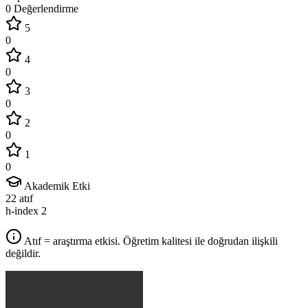
0 Değerlendirme
5
0
4
0
3
0
2
0
1
0
Akademik Etki
22
atıf
h-index
2
Atıf = araştırma etkisi. Öğretim kalitesi ile doğrudan ilişkili
değildir.