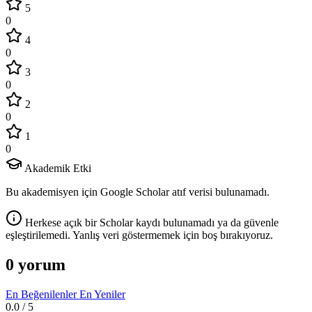
5
0
4
0
3
0
2
0
1
0
Akademik Etki
Bu akademisyen için Google Scholar atıf verisi bulunamadı.
Herkese açık bir Scholar kaydı bulunamadı ya da güvenle
eşleştirilemedi. Yanlış veri göstermemek için boş bırakıyoruz.
0 yorum
En Beğenilenler
En Yeniler
0.0
/ 5