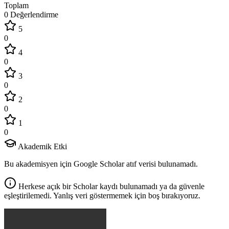
Toplam
0 Değerlendirme
5
0
4
0
3
0
2
0
1
0
Akademik Etki
Bu akademisyen için Google Scholar atıf verisi bulunamadı.
Herkese açık bir Scholar kaydı bulunamadı ya da güvenle
eşleştirilemedi. Yanlış veri göstermemek için boş bırakıyoruz.