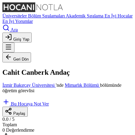
Üniversiteler
Bölüm Sıralamaları
Akademik Sıralama
En İyi Hocalar
En İyi Yorumlar
Ara
Giriş Yap
Geri Dön
Cahit Canberk Andaç
İzmir Bakırçay Üniversitesi
'nde
Mimarlık Bölümü
bölümünde
öğretim görevlisi
Bu Hocaya Not Ver
Paylaş
0.0
/ 5
Toplam
0 Değerlendirme