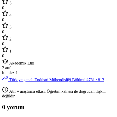
5
0
4
0
3
0
2
0
1
0
Akademik Etki
2
atıf
h-index
1
Türkiye geneli Endüstri Mühendisliği Bölümü
#781
/ 813
Atıf = araştırma etkisi. Öğretim kalitesi ile doğrudan ilişkili
değildir.
0 yorum