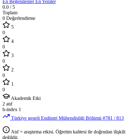
En Beğenilenler
En Yeniler
0.0
/ 5
Toplam
0 Değerlendirme
5
0
4
0
3
0
2
0
1
0
Akademik Etki
2
atıf
h-index
1
Türkiye geneli Endüstri Mühendisliği Bölümü
#781
/ 813
Atıf = araştırma etkisi. Öğretim kalitesi ile doğrudan ilişkili
değildir.