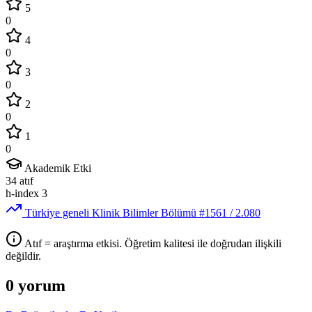
5
0
4
0
3
0
2
0
1
0
Akademik Etki
34
atıf
h-index
3
Türkiye geneli Klinik Bilimler Bölümü
#1561
/ 2.080
Atıf = araştırma etkisi. Öğretim kalitesi ile doğrudan ilişkili
değildir.
0 yorum