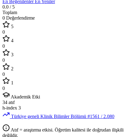
En Beğenilenler
En Yeniler
0.0
/ 5
Toplam
0 Değerlendirme
5
0
4
0
3
0
2
0
1
0
Akademik Etki
34
atıf
h-index
3
Türkiye geneli Klinik Bilimler Bölümü
#1561
/ 2.080
Atıf = araştırma etkisi. Öğretim kalitesi ile doğrudan ilişkili
değildir.