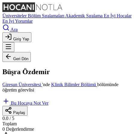
Üniversiteler
Bölüm Sıralamaları
Akademik Sıralama
En İyi Hocalar
En İyi Yorumlar
Ara
Giriş Yap
Geri Dön
Büşra Özdemir
Giresun Üniversitesi
'nde
Klinik Bilimler Bölümü
bölümünde
öğretim görevlisi
Bu Hocaya Not Ver
Paylaş
0.0
/ 5
Toplam
0 Değerlendirme