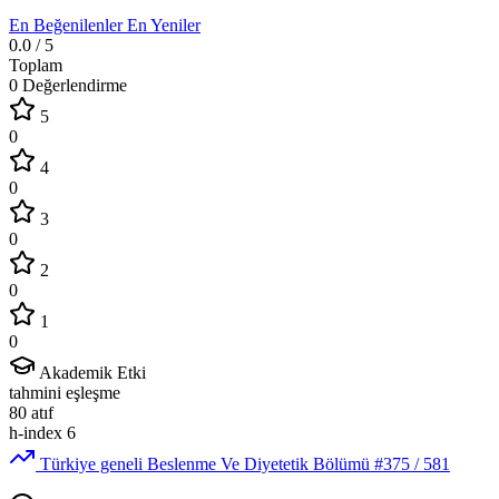
En Beğenilenler
En Yeniler
0.0
/ 5
Toplam
0 Değerlendirme
5
0
4
0
3
0
2
0
1
0
Akademik Etki
tahmini eşleşme
80
atıf
h-index
6
Türkiye geneli Beslenme Ve Diyetetik Bölümü
#375
/ 581