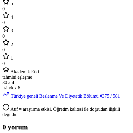
5
0
4
0
3
0
2
0
1
0
Akademik Etki
tahmini eşleşme
80
atıf
h-index
6
Türkiye geneli Beslenme Ve Diyetetik Bölümü
#375
/ 581
Atıf = araştırma etkisi. Öğretim kalitesi ile doğrudan ilişkili
değildir.
0 yorum