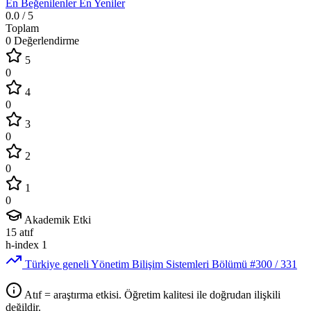
En Beğenilenler
En Yeniler
0.0
/ 5
Toplam
0 Değerlendirme
5
0
4
0
3
0
2
0
1
0
Akademik Etki
15
atıf
h-index
1
Türkiye geneli Yönetim Bilişim Sistemleri Bölümü
#300
/ 331
Atıf = araştırma etkisi. Öğretim kalitesi ile doğrudan ilişkili
değildir.