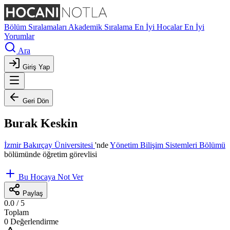
Bölüm Sıralamaları
Akademik Sıralama
En İyi Hocalar
En İyi
Yorumlar
Ara
Giriş Yap
Geri Dön
Burak Keskin
İzmir Bakırçay Üniversitesi
'nde
Yönetim Bilişim Sistemleri Bölümü
bölümünde öğretim görevlisi
Bu Hocaya Not Ver
Paylaş
0.0
/ 5
Toplam
0 Değerlendirme