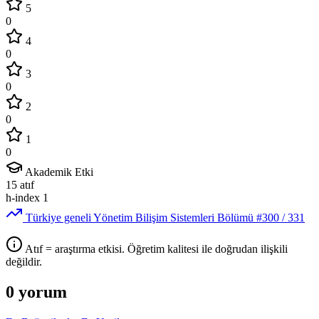
5
0
4
0
3
0
2
0
1
0
Akademik Etki
15
atıf
h-index
1
Türkiye geneli Yönetim Bilişim Sistemleri Bölümü
#300
/ 331
Atıf = araştırma etkisi. Öğretim kalitesi ile doğrudan ilişkili
değildir.
0 yorum