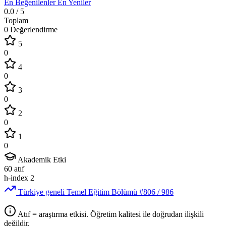
En Beğenilenler
En Yeniler
0.0
/ 5
Toplam
0 Değerlendirme
5
0
4
0
3
0
2
0
1
0
Akademik Etki
60
atıf
h-index
2
Türkiye geneli Temel Eğitim Bölümü
#806
/ 986
Atıf = araştırma etkisi. Öğretim kalitesi ile doğrudan ilişkili
değildir.