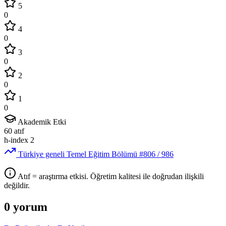
5
0
4
0
3
0
2
0
1
0
Akademik Etki
60
atıf
h-index
2
Türkiye geneli Temel Eğitim Bölümü
#806
/ 986
Atıf = araştırma etkisi. Öğretim kalitesi ile doğrudan ilişkili
değildir.
0 yorum