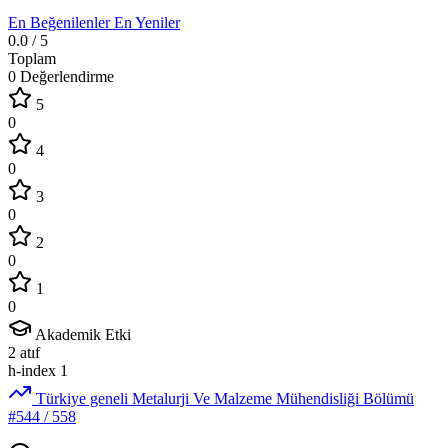
En Beğenilenler
En Yeniler
0.0
/ 5
Toplam
0 Değerlendirme
5
0
4
0
3
0
2
0
1
0
Akademik Etki
2
atıf
h-index
1
Türkiye geneli Metalurji Ve Malzeme Mühendisliği Bölümü
#544
/ 558