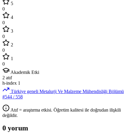
5
0
4
0
3
0
2
0
1
0
Akademik Etki
2
atıf
h-index
1
Türkiye geneli Metalurji Ve Malzeme Mühendisliği Bölümü
#544
/ 558
Atıf = araştırma etkisi. Öğretim kalitesi ile doğrudan ilişkili
değildir.
0 yorum