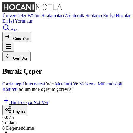
Üniversiteler
Bölüm Sıralamaları
Akademik Sıralama
En İyi Hocalar
En İyi Yorumlar
Ara
Giriş Yap
Geri Dön
Burak Çeper
Gaziantep Üniversitesi
'nde
Metalurji Ve Malzeme Mühendisliği
Bölümü
bölümünde öğretim görevlisi
Bu Hocaya Not Ver
Paylaş
0.0
/ 5
Toplam
0 Değerlendirme