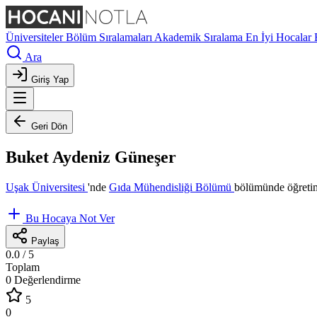
Üniversiteler
Bölüm Sıralamaları
Akademik Sıralama
En İyi Hocalar
Ara
Giriş Yap
Geri Dön
Buket Aydeniz Güneşer
Uşak Üniversitesi
'nde
Gıda Mühendisliği Bölümü
bölümünde öğretim
Bu Hocaya Not Ver
Paylaş
0.0
/ 5
Toplam
0 Değerlendirme
5
0