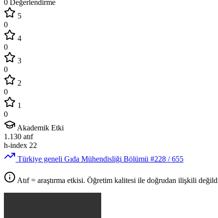
0 Değerlendirme
5
0
4
0
3
0
2
0
1
0
Akademik Etki
1.130
atıf
h-index
22
Türkiye geneli Gıda Mühendisliği Bölümü
#228
/ 655
Atıf = araştırma etkisi. Öğretim kalitesi ile doğrudan ilişkili değildi