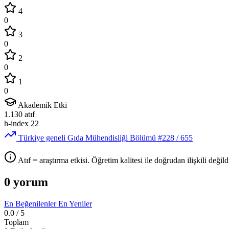
4
0
3
0
2
0
1
0
Akademik Etki
1.130
atıf
h-index
22
Türkiye geneli Gıda Mühendisliği Bölümü
#228
/ 655
Atıf = araştırma etkisi. Öğretim kalitesi ile doğrudan ilişkili değildi
0 yorum
En Beğenilenler
En Yeniler
0.0
/ 5
Toplam