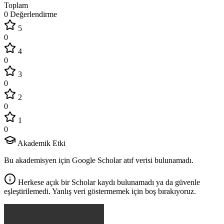
Toplam
0 Değerlendirme
5
0
4
0
3
0
2
0
1
0
Akademik Etki
Bu akademisyen için Google Scholar atıf verisi bulunamadı.
Herkese açık bir Scholar kaydı bulunamadı ya da güvenle
eşleştirilemedi. Yanlış veri göstermemek için boş bırakıyoruz.