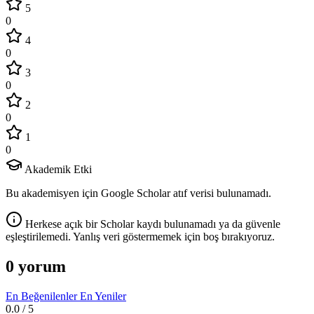
5
0
4
0
3
0
2
0
1
0
Akademik Etki
Bu akademisyen için Google Scholar atıf verisi bulunamadı.
Herkese açık bir Scholar kaydı bulunamadı ya da güvenle
eşleştirilemedi. Yanlış veri göstermemek için boş bırakıyoruz.
0 yorum
En Beğenilenler
En Yeniler
0.0
/ 5