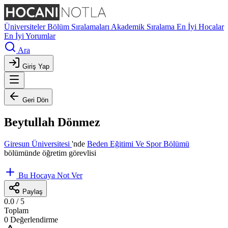
Üniversiteler
Bölüm Sıralamaları
Akademik Sıralama
En İyi Hocalar
En İyi Yorumlar
Ara
Giriş Yap
Geri Dön
Beytullah Dönmez
Giresun Üniversitesi
'nde
Beden Eğitimi Ve Spor Bölümü
bölümünde öğretim görevlisi
Bu Hocaya Not Ver
Paylaş
0.0
/ 5
Toplam
0 Değerlendirme