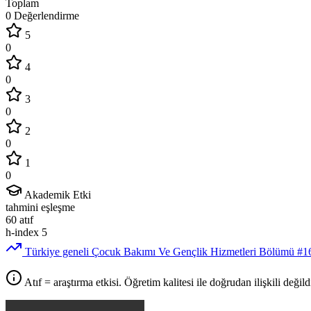
Toplam
0 Değerlendirme
5
0
4
0
3
0
2
0
1
0
Akademik Etki
tahmini eşleşme
60
atıf
h-index
5
Türkiye geneli Çocuk Bakımı Ve Gençlik Hizmetleri Bölümü
#1
Atıf = araştırma etkisi. Öğretim kalitesi ile doğrudan ilişkili değildi