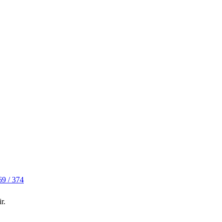
69
/ 374
r.