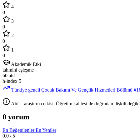
4
0
3
0
2
0
1
0
Akademik Etki
tahmini eşleşme
60
atıf
h-index
5
Türkiye geneli Çocuk Bakımı Ve Gençlik Hizmetleri Bölümü
#1
Atıf = araştırma etkisi. Öğretim kalitesi ile doğrudan ilişkili değildi
0 yorum
En Beğenilenler
En Yeniler
0.0
/ 5