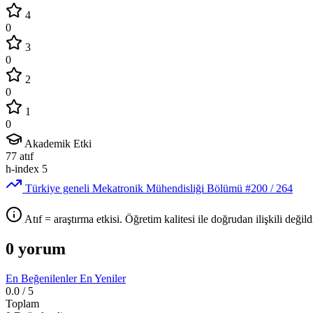
4
0
3
0
2
0
1
0
Akademik Etki
77
atıf
h-index
5
Türkiye geneli Mekatronik Mühendisliği Bölümü
#200
/ 264
Atıf = araştırma etkisi. Öğretim kalitesi ile doğrudan ilişkili değildi
0 yorum
En Beğenilenler
En Yeniler
0.0
/ 5
Toplam