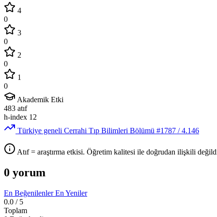
4
0
3
0
2
0
1
0
Akademik Etki
483
atıf
h-index
12
Türkiye geneli Cerrahi Tıp Bilimleri Bölümü
#1787
/ 4.146
Atıf = araştırma etkisi. Öğretim kalitesi ile doğrudan ilişkili değildi
0 yorum
En Beğenilenler
En Yeniler
0.0
/ 5
Toplam