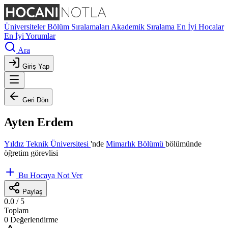
Üniversiteler
Bölüm Sıralamaları
Akademik Sıralama
En İyi Hocalar
En İyi Yorumlar
Ara
Giriş Yap
Geri Dön
Ayten Erdem
Yıldız Teknik Üniversitesi
'nde
Mimarlık Bölümü
bölümünde
öğretim görevlisi
Bu Hocaya Not Ver
Paylaş
0.0
/ 5
Toplam
0 Değerlendirme