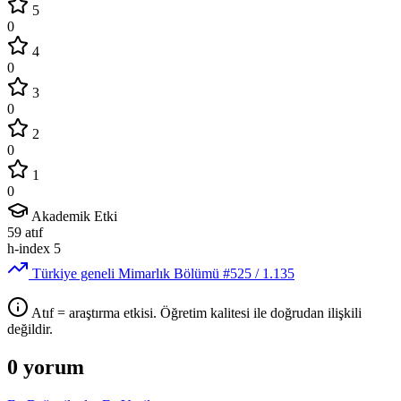
5
0
4
0
3
0
2
0
1
0
Akademik Etki
59
atıf
h-index
5
Türkiye geneli Mimarlık Bölümü
#525
/ 1.135
Atıf = araştırma etkisi. Öğretim kalitesi ile doğrudan ilişkili
değildir.
0 yorum