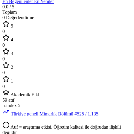
En Beğenilenler
En Yeniler
0.0
/ 5
Toplam
0 Değerlendirme
5
0
4
0
3
0
2
0
1
0
Akademik Etki
59
atıf
h-index
5
Türkiye geneli Mimarlık Bölümü
#525
/ 1.135
Atıf = araştırma etkisi. Öğretim kalitesi ile doğrudan ilişkili
değildir.