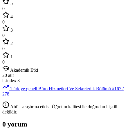
5
0
4
0
3
0
2
0
1
0
Akademik Etki
20
atıf
h-index
3
Türkiye geneli Büro Hizmetleri Ve Sekreterlik Bölümü
#167
/
278
Atıf = araştırma etkisi. Öğretim kalitesi ile doğrudan ilişkili
değildir.
0 yorum