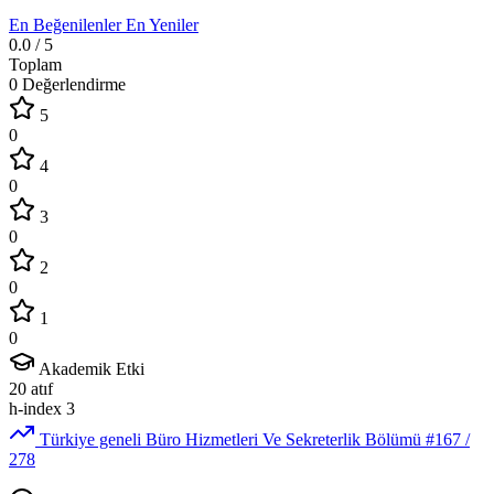
En Beğenilenler
En Yeniler
0.0
/ 5
Toplam
0 Değerlendirme
5
0
4
0
3
0
2
0
1
0
Akademik Etki
20
atıf
h-index
3
Türkiye geneli Büro Hizmetleri Ve Sekreterlik Bölümü
#167
/
278