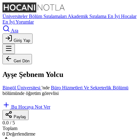
Üniversiteler
Bölüm Sıralamaları
Akademik Sıralama
En İyi Hocalar
En İyi Yorumlar
Ara
Giriş Yap
Geri Dön
Ayşe Şebnem Yolcu
Bingöl Üniversitesi
'nde
Büro Hizmetleri Ve Sekreterlik Bölümü
bölümünde öğretim görevlisi
Bu Hocaya Not Ver
Paylaş
0.0
/ 5
Toplam
0 Değerlendirme