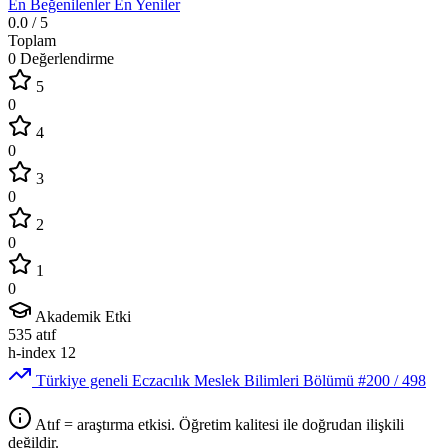
En Beğenilenler
En Yeniler
0.0
/ 5
Toplam
0 Değerlendirme
5
0
4
0
3
0
2
0
1
0
Akademik Etki
535
atıf
h-index
12
Türkiye geneli Eczacılık Meslek Bilimleri Bölümü
#200
/ 498
Atıf = araştırma etkisi. Öğretim kalitesi ile doğrudan ilişkili
değildir.