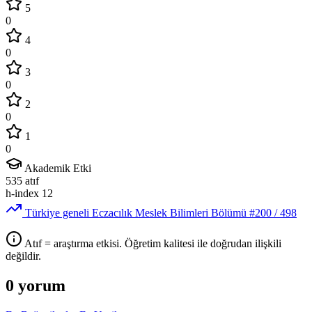
5
0
4
0
3
0
2
0
1
0
Akademik Etki
535
atıf
h-index
12
Türkiye geneli Eczacılık Meslek Bilimleri Bölümü
#200
/ 498
Atıf = araştırma etkisi. Öğretim kalitesi ile doğrudan ilişkili
değildir.
0 yorum