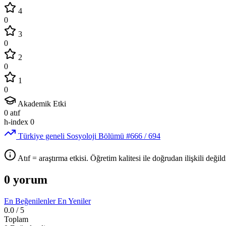
4
0
3
0
2
0
1
0
Akademik Etki
0
atıf
h-index
0
Türkiye geneli Sosyoloji Bölümü
#666
/ 694
Atıf = araştırma etkisi. Öğretim kalitesi ile doğrudan ilişkili değildi
0 yorum
En Beğenilenler
En Yeniler
0.0
/ 5
Toplam