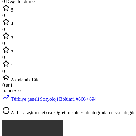
0 Değerlendirme
5
0
4
0
3
0
2
0
1
0
Akademik Etki
0
atıf
h-index
0
Türkiye geneli Sosyoloji Bölümü
#666
/ 694
Atıf = araştırma etkisi. Öğretim kalitesi ile doğrudan ilişkili değildi