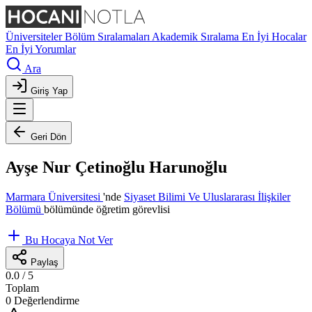
Üniversiteler
Bölüm Sıralamaları
Akademik Sıralama
En İyi Hocalar
En İyi Yorumlar
Ara
Giriş Yap
Geri Dön
Ayşe Nur Çetinoğlu Harunoğlu
Marmara Üniversitesi
'nde
Siyaset Bilimi Ve Uluslararası İlişkiler
Bölümü
bölümünde öğretim görevlisi
Bu Hocaya Not Ver
Paylaş
0.0
/ 5
Toplam
0 Değerlendirme