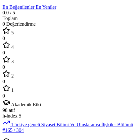
En Beğenilenler
En Yeniler
0.0
/ 5
Toplam
0 Değerlendirme
5
0
4
0
3
0
2
0
1
0
Akademik Etki
98
atıf
h-index
5
Türkiye geneli Siyaset Bilimi Ve Uluslararası İlişkiler Bölümü
#165
/ 304