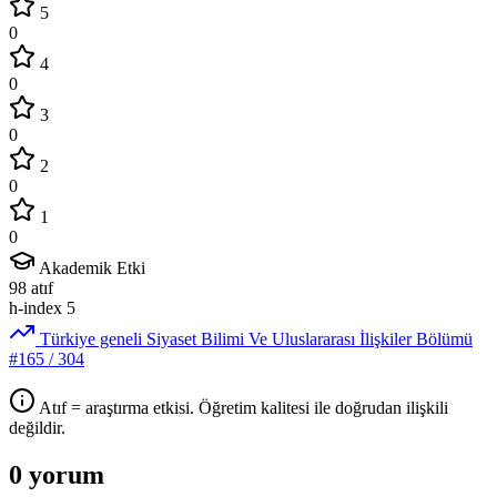
5
0
4
0
3
0
2
0
1
0
Akademik Etki
98
atıf
h-index
5
Türkiye geneli Siyaset Bilimi Ve Uluslararası İlişkiler Bölümü
#165
/ 304
Atıf = araştırma etkisi. Öğretim kalitesi ile doğrudan ilişkili
değildir.
0 yorum