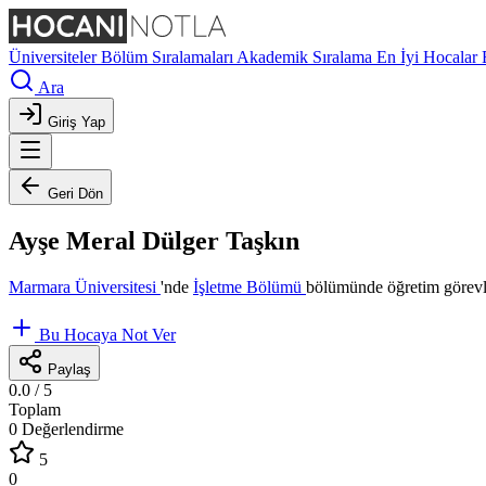
Üniversiteler
Bölüm Sıralamaları
Akademik Sıralama
En İyi Hocalar
Ara
Giriş Yap
Geri Dön
Ayşe Meral Dülger Taşkın
Marmara Üniversitesi
'nde
İşletme Bölümü
bölümünde öğretim görevl
Bu Hocaya Not Ver
Paylaş
0.0
/ 5
Toplam
0 Değerlendirme
5
0