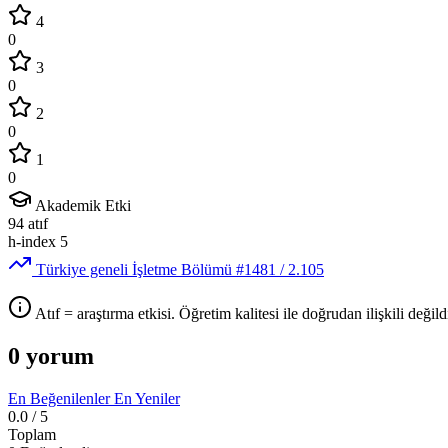
4
0
3
0
2
0
1
0
Akademik Etki
94
atıf
h-index
5
Türkiye geneli İşletme Bölümü
#1481
/ 2.105
Atıf = araştırma etkisi. Öğretim kalitesi ile doğrudan ilişkili değildi
0 yorum
En Beğenilenler
En Yeniler
0.0
/ 5
Toplam