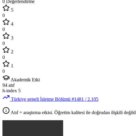
0 Değerlendirme
5
0
4
0
3
0
2
0
1
0
Akademik Etki
94
atıf
h-index
5
Türkiye geneli İşletme Bölümü
#1481
/ 2.105
Atıf = araştırma etkisi. Öğretim kalitesi ile doğrudan ilişkili değildi