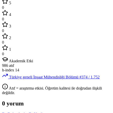
5
0
4
0
3
0
2
0
1
0
Akademik Etki
986
atıf
h-index
14
Türkiye geneli İnşaat Mühendisliği Bölümü
#374
/ 1.752
Atıf = araştırma etkisi. Öğretim kalitesi ile doğrudan ilişkili
değildir.
0 yorum