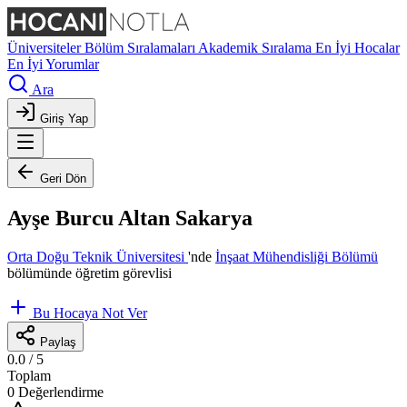
Üniversiteler
Bölüm Sıralamaları
Akademik Sıralama
En İyi Hocalar
En İyi Yorumlar
Ara
Giriş Yap
Geri Dön
Ayşe Burcu Altan Sakarya
Orta Doğu Teknik Üniversitesi
'nde
İnşaat Mühendisliği Bölümü
bölümünde öğretim görevlisi
Bu Hocaya Not Ver
Paylaş
0.0
/ 5
Toplam
0 Değerlendirme