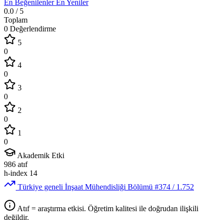
En Beğenilenler
En Yeniler
0.0
/ 5
Toplam
0 Değerlendirme
5
0
4
0
3
0
2
0
1
0
Akademik Etki
986
atıf
h-index
14
Türkiye geneli İnşaat Mühendisliği Bölümü
#374
/ 1.752
Atıf = araştırma etkisi. Öğretim kalitesi ile doğrudan ilişkili
değildir.