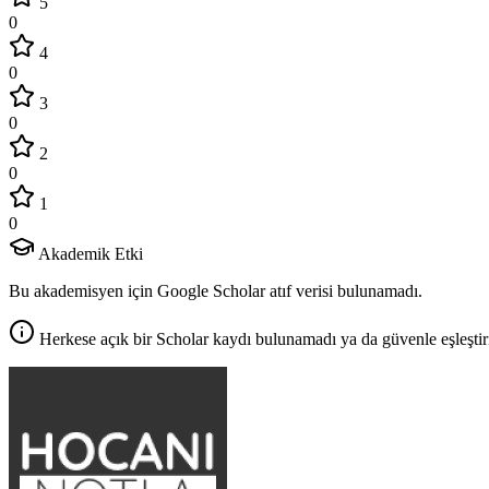
5
0
4
0
3
0
2
0
1
0
Akademik Etki
Bu akademisyen için Google Scholar atıf verisi bulunamadı.
Herkese açık bir Scholar kaydı bulunamadı ya da güvenle eşleştir