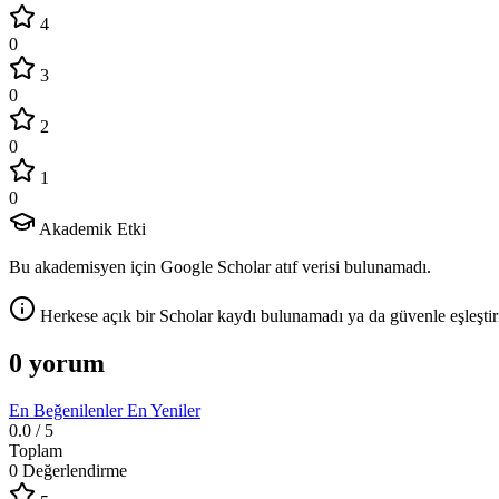
4
0
3
0
2
0
1
0
Akademik Etki
Bu akademisyen için Google Scholar atıf verisi bulunamadı.
Herkese açık bir Scholar kaydı bulunamadı ya da güvenle eşleştir
0 yorum
En Beğenilenler
En Yeniler
0.0
/ 5
Toplam
0 Değerlendirme