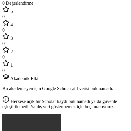
0 Değerlendirme
5
0
4
0
3
0
2
0
1
0
Akademik Etki
Bu akademisyen için Google Scholar atıf verisi bulunamadı.
Herkese açık bir Scholar kaydı bulunamadı ya da güvenle
eşleştirilemedi. Yanlış veri göstermemek için boş bırakıyoruz.