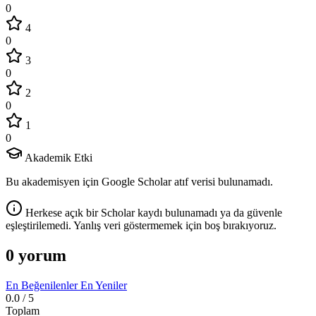
0
4
0
3
0
2
0
1
0
Akademik Etki
Bu akademisyen için Google Scholar atıf verisi bulunamadı.
Herkese açık bir Scholar kaydı bulunamadı ya da güvenle
eşleştirilemedi. Yanlış veri göstermemek için boş bırakıyoruz.
0 yorum
En Beğenilenler
En Yeniler
0.0
/ 5
Toplam