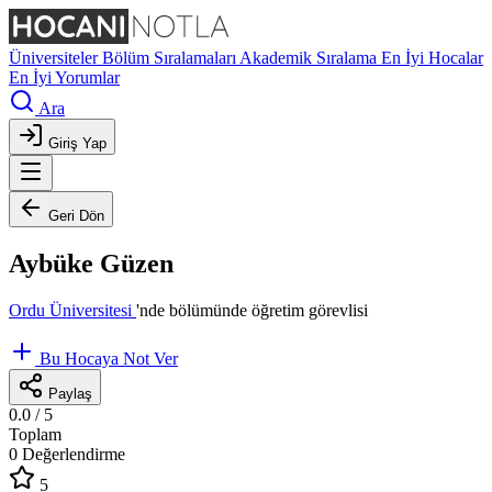
Üniversiteler
Bölüm Sıralamaları
Akademik Sıralama
En İyi Hocalar
En İyi Yorumlar
Ara
Giriş Yap
Geri Dön
Aybüke Güzen
Ordu Üniversitesi
'nde
bölümünde öğretim görevlisi
Bu Hocaya Not Ver
Paylaş
0.0
/ 5
Toplam
0 Değerlendirme
5